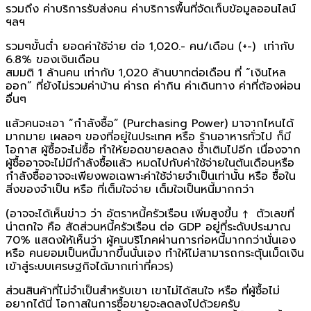
รวมถึง ค่าบริการรับส่งคน ค่าบริการพื้นที่จัดเก็บข้อมูลออนไลน์
ฯลฯ
รวมๆขั้นต่ำ ยอดค่าใช้จ่าย ต่อ 1,020.- คน/เดือน (+-) เท่ากับ
6.8% ของเงินเดือน
สมมติ 1 ล้านคน เท่ากับ 1,020 ล้านบาทต่อเดือน ที่ “เงินไหล
ออก” ที่ยังไม่รวมค่าบ้าน ค่ารถ ค่ากิน ค่าเดินทาง ค่าที่ต้องผ่อน
อื่นๆ
แล้วคนจะเอา “กำลังซื้อ” (Purchasing Power) มาจากไหนได้
มากมาย เผลอๆ ของที่อยู่ในประเทศ หรือ ร้านอาหารทั่วไป ก็มี
โอกาส ผู้ซื้อจะไม่ซื้อ ทำให้ยอดขายลดลง ซ้ำเติมไปอีก เนื่องจาก
ผู้ซื้ออาจจะไม่มีกำลังซื้อแล้ว หมดไปกับค่าใช้จ่ายในต้นเดือนหรือ
กำลังซื้ออาจจะเพียงพอเฉพาะค่าใช้จ่ายจำเป็นเท่านั้น หรือ ซื้อใน
สิ่งของจำเป็น หรือ ที่เต็มใจจ่าย เต็มใจเป็นหนี้มากกว่า
(อาจจะได้เห็นข่าว ว่า อัตราหนี้ครัวเรือน เพิ่มสูงขึ้น ↑ ตัวเลขที่
น่าตกใจ คือ สัดส่วนหนี้ครัวเรือน ต่อ GDP อยู่ที่ระดับประมาณ
70% แสดงให้เห็นว่า ผู้คนบริโภคผ่านการก่อหนี้มากกว่านั่นเอง
หรือ คนยอมเป็นหนี้มากขึ้นนั่นเอง ทำให้ไม่สามารถกระตุ้นเม็ดเงิน
เข้าสู่ระบบเศรษฐกิจได้มากเท่าที่ควร)
ส่วนสินค้าที่ไม่จำเป็นสำหรับเขา เขาไม่ได้สนใจ หรือ ที่ผู้ซื้อไม่
อยากได้นี่ โอกาสในการซื้อขายจะลดลงไปด้วยครับ