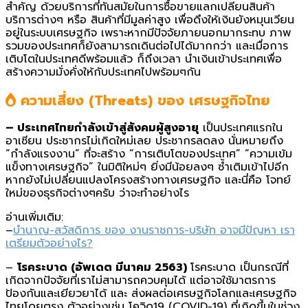
สำคัญ ด้วยบริการที่ทันสมัยในการซื้อขายแลกเปลียนสินค้า
บริการต่างๆ หรือ สินค้าที่มีมูลค่าสูง เพื่อดึงให้เงินยังหมุนเวียน
อยู่ในระบบเศรษฐกิจ เพราะหากมีปัจจัยภายนอกมากระทบ ภาพ
รวมของประเทศก็ยังสามารถเดินต่อไปได้มากกว่า และเมื่อการ
เติบโตในประเทศดีพร้อมแล้ว ก็ถึงเวลา นำเงินเข้าประเทศเพื่อ
สร้างความมั่งคั่งให้กับประเทศไปพร้อมๆกัน
ความเสี่ยง (Threats)
ของ
เศรษฐกิจไทย
– ประเทศไทยกำลังเข้าสู่สังคมผู้สูงอายุ
เป็นประเทศแรกใน
อาเซียน ประชากรไม่เกิดใหม่เลย ประชากรลดลง นั่นหมายถึง
“กำลังแรงงาน” ที่จะสร้าง “การเติบโตของประเทศ” “ความเข้ม
แข็งทางเศรษฐกิจ” ในมิติใหม่ๆ ยิ่งมีน้อยลงๆ ซ้ำเติมเข้าไปอีก
หากยังไม่เปลี่ยนแปลงโครงสร้างทางเศรษฐกิจ และนี่คือ โจทย์
ใหม่ของธุรกิจต่างๆครับ ว่าจะทำอย่างไร
อ่านเพิ่มเติม:
–
บำนาญ-สวัสดิการ ของ งานราชการ-บริษัท อาจมีปัญหา เรา
เตรียมตัวอย่างไร?
–
โรคระบาด (อัพเดต มีนาคม 2563)
โรคระบาด เป็นกรณีที่
เกิดจากปัจจัยที่เราไม่สามารถควบคุมได้ แต่อาจใช้มาตรการ
ป้องกันและเยียวยาได้ และ ส่งผลต่อเศรษฐกิจโลกและเศรษฐกิจ
ไทยโดยตรง ตัวอย่างเช่น โควิด19 (COVID-19) ที่เกิดขึ้นในช่วง