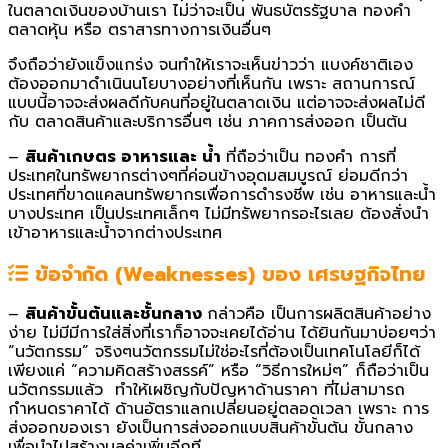
ในตลาดเงินของบ้านเรา ไม่ว่าจะเป็น พันธบัตรรัฐบาล ทองคำ
ตลาดหุ้น หรือ ตราสารทางการเงินอื่นๆ
จึงถือว่ายังแข็งแกร่ง จนทำให้เราจะเห็นข่าวว่า แบงค์ชาติเอง
ต้องออกมาดำเนินนโยบางอย่างที่เห็นกัน เพราะ สถานการณ์
แบบนี้อาจจะส่งผลดีกับคนที่อยู่ในตลาดเงิน แต่อาจจะส่งผลไม่ดี
กับ ตลาดสินค้าและบริการอื่นๆ เช่น ภาคการส่งออก เป็นต้น
–
สินค้าเกษตร อาหารและ น้ำ
ที่ถือว่าเป็น ทองคำ การที่
ประเทศในทรัพยากรต่างๆที่ค่อนข้างอุดมสมบูรณ์ ย่อมดีกว่า
ประเทศที่ขาดแคลนทรัพยากรเพื่อการดำรงชีพ เช่น อาหารและน้ำ
บางประเทศ เป็นประเทศเล็กๆ ไม่มีทรัพยากรอะไรเลย ต้องสั่งนำ
เข้าอาหารและน้ำจากต่างประเทศ
ข้อจำกัด (Weaknesses)
ของ
เศรษฐกิจไทย
–
สินค้าขั้นต้นและชั้นกลาง
กล่าวคือ เป็นการผลิตสินค้าอย่าง
ง่าย ไม่มีมีการใส่สิ่งที่เราก็อาจจะเคยได้อ่าน ได้ยินกันมาบ่อยๆว่า
“นวัตกรรม” จริงๆนวัตกรรมไม่ใช่อะไรที่ต้องเป็นเทคโนโลยีก็ได้
เพียงแค่ “ความคิดสร้างสรรค์” หรือ “วิธีการใหม่ๆ” ก็ถือว่าเป็น
นวัตกรรมแล้ว ทำให้เผชิญกับปัญหาด้านราคา ที่ไม่สามารถ
กำหนดราคาได้ ด้านอัตราแลกเปลี่ยนอยู่ตลอดเวลา เพราะ การ
ส่งออกของเรา ยังเป็นการส่งออกแบบสินค้าขั้นต้น ขั้นกลาง
เพื่อนำไปสร้างมูลค่าเพิ่มอีกที