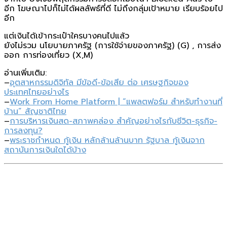
อีก โฆษณาไปก็ไม่ได้ผลลัพธ์ที่ดี ไม่ถึงกลุ่มเป้าหมาย เรียบร้อยไป
อีก
แต่เงินได้เข้ากระเป๋าใครบางคนไปแล้ว
ยังไม่รวม นโยบายภาครัฐ (การใช้จ่ายของภาครัฐ) (G) , การส่ง
ออก การท่องเที่ยว (X,M)
อ่านเพิ่มเติม:
–
อุตสาหกรรมดิจิทัล มีข้อดี-ข้อเสีย ต่อ เศรษฐกิจของ
ประเทศไทยอย่างไร
–
Work From Home Platform | “แพลตฟอร์ม สำหรับทำงานที่
บ้าน” สัญชาติไทย
–
การบริหารเงินสด-สภาพคล่อง สำคัญอย่างไรกับชีวิต-ธุรกิจ-
การลงทุน?
–
พระราชกำหนด กู้เงิน หลักล้านล้านบาท รัฐบาล กู้เงินจาก
สถาบันการเงินใดได้บ้าง