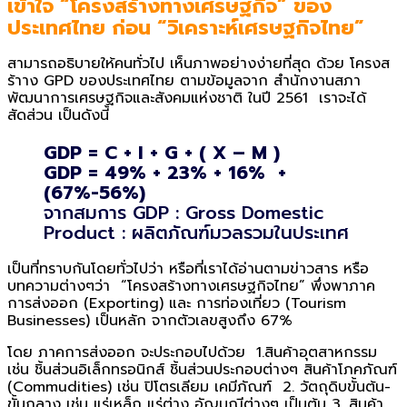
เข้าใจ “โครงสร้างทางเศรษฐกิจ” ของ
ประเทศไทย ก่อน “วิเคราะห์เศรษฐกิจไทย”
สามารถอธิบายให้คนทั่วไป เห็นภาพอย่างง่ายที่สุด ด้วย โครงส
ร้าาง GPD ของประเทศไทย ตามข้อมูลจาก สำนักงานสภา
พัฒนาการเศรษฐกิจและสังคมแห่งชาติ ในปี 2561 เราจะได้
สัดส่วน เป็นดังนี้
GDP = C + I + G + ( X – M )
GDP = 49% + 23% + 16% +
(67%-56%)
จากสมการ GDP : Gross Domestic
Product : ผลิตภัณฑ์มวลรวมในประเทศ
เป็นที่ทราบกันโดยทั่วไปว่า หรือที่เราได้อ่านตามข่าวสาร หรือ
บทความต่างๆว่า “โครงสร้างทางเศรษฐกิจไทย” พึ่งพาภาค
การส่งออก (Exporting) และ การท่องเที่ยว (Tourism
Businesses) เป็นหลัก จากตัวเลขสูงถึง 67%
โดย ภาคการส่งออก จะประกอบไปด้วย 1.สินค้าอุตสาหกรรม
เช่น ชิ้นส่วนอิเล็กทรอนิกส์ ชิ้นส่วนประกอบต่างๆ สินค้าโภคภัณฑ์
(Commudities) เช่น ปิโตรเลียม เคมีภัณฑ์ 2. วัตถุดิบขั้นต้น-
ขั้นกลาง เช่น แร่เหล็ก แร่ต่าง อัญมณีต่างๆ เป็นต้น 3. สินค้า