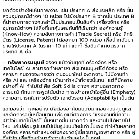
ยกตัวอย่างให้เห็นภาพง่าย เช่น ประเทศ A ส่งแร่เหล็ก หรือ ชิ้น
ส่วนอุปกรณ์ต่างๆ 10 หน่วย ไปยังประเทศ B จากนั้น ประเทศ B
ก็นำรายการต่างๆเหล่านี้ไปประกอบเป็นสินค้า เครื่องจักร หรือ
อุปกรณ์ต่างๆ ใส่สิ่งที่เราคุ้นเคยกันที่ที่เรียกว่า องค์ความรู้
(Know-How) ความลับทางการค้า (Trade Secret) หรือ สิทธิ
บัตร (License, Patent) ได้ออกมา 100 หน่วย เพื่อนำกลับมา
ขายให้ประเทศ A ในราคา 10 เท่า และก็ ซื้อสินค้าเกษตรจาก
ประเทศ A ต่อ
–
ทรัพยากรมนุษย์
จริงๆ แม้ว่าในยุคที่เครื่องจักร หรือ
เทคโนโลยี AI สามารถทำหลายๆ สิ่งแทนมนุษย์ได้ก็จริง หรือ
หลายๆ คนอาจจะเกรงว่า ตนจบมาใหม่ จะตกงาน ไม่มีงานทำ
หรือ AI และ เครื่องจักร เข้ามาทำหน้าที่ตรงนี้แทน แต่ก็มีหลาย
อย่างที่ AI ทำไม่ได้ คือ Soft Skills ต่างๆ ความฉลาดทาง
อารมณ์ ทักษะการพูดโน้มน้าว การเข้าอกเข้าใจผู้อื่น (Emphaty)
ความสามารถในการปรับตัว เอาตัวรอด (Adaptability) เป็นต้น
และมองว่า ทุกๆอย่าง ยังต้องอาศัยมนุษย์มาคอยควบคุมดูแล
และจัดการอยู่เหมือนเดิม เพียงแต่ต้องการ “แรงงานที่มีความ
เข้าใจในเทคโนโลยี” นั้นๆมากขึ้น มากกว่า และงานไม่ได้หายไป
ไหน แค่เปลี่ยนรูปแบบไปเป็นรูปแบบใหม่เท่านั้นเอง ทำให้ในหลายๆ
องค์กร หลายๆตำแหน่งยังคงขาดผู้เชี่ยวชาญเฉพาะทาง หรือ ผู้
ที่เข้าใจ เพื่อที่จะเข้ามาทำงานในตำแหน่งนั้นๆอยู่