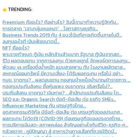
TRENDING:
Freemium คืออะไร? ดีอย่างไร? วันนี้เรามาทำความรู้จักกัน...
การตลาด “เจาะกลุ่มคนเหงา” .. โอกาสทางธุรกิจ...
Business Trends 2019 กับ 4 แนวโน้มที่อาจเกิดขึ้นภายในปี...
ลงทุนอะไรดี เงินเฟ้อขนาดนี้...
NFT คืออะไร?
พระราชกำหนด กู้เงิน หลักล้านล้านบาท รัฐบาล กู้เงินจากสถ...
รีวิว ผลตอบแทน จากการลงทุน ด้วยกลยุทธ์ จัดพอร์ตการลงทุน...
พัดลม vs เครื่องชั่งน้ำหนัก แบบสายพาน กับ โรงงานผลิตยาส...
สหกรณ์ออมทรัพย์ มีความเสี่ยง-ได้รับผลกระทบ หรือไม่ อย่า...
กบข. ขาดทุน? .. ผลตอบแทน กองทุนบําเหน็จบํานาญข้าราชการ ...
กองทุนประกันสังคม ซื้อหุ้นแพง จนขาดทุน จริงหรือไม่?...
ประกันสังคม ขาดทุน? เงินหาย? .. สํานักงานประกันสังคม ได...
SEO และ Organic Search ข้อดี-ข้อเสีย ต่อ ธุรกิจ SMEs...
Influencer Marketing กับ เศรษฐกิจไทย...
อุตสาหกรรมดิจิทัล มีข้อดี-ข้อเสีย ต่อ เศรษฐกิจของประเทศ...
ผลกระทบ โควิด19 (COVID-19) ต่อเศรษฐกิจของประเทศไทย...
การบริหารเงินสด-สภาพคล่อง สำคัญอย่างไรกับชีวิต-ธุรกิจ-ก...
กล้วยตาก : ภูมิปัญญา สู่ อาหารว่างทางเลือกที่ควรมีติดบ้...