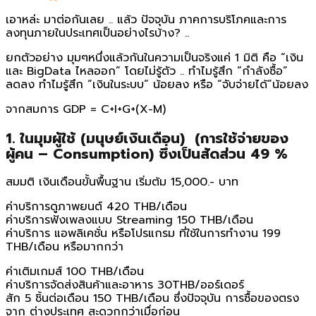
เอาหล่ะ มาต่อกันเลย .. แล้ว ปัจจุบัน ภาคการบริโภคและการ
ลงทุนภายในประเทศเป็นอย่างไรบ้าง? ..
ยกตัวอย่าง มุมๆหนึ่งแล้วกันในความเป็นจริงแค่ 1 มิติ คือ “เงิน
และ BigData ไหลออก” โดยไม่รู้ตัว .. ทำไมรู้สึก “กำลังซื้อ”
ลดลง ทำไมรู้สึก “เงินในระบบ” น้อยลง หรือ “จับจ่ายได้”น้อยลง
จากสมการ GDP = C+I+G+(X-M)
1. ในมุมผู้ใช้ (มนุษย์เงินเดือน) (การใช้จ่ายของ
ผู้คน – Consumption) ซึ่งเป็นสัดส่วน 49 %
สมมติ เงินเดือนขั้นพื้นฐาน เริ่มต้ม 15,000.- บาท
ค่าบริการดูภาพยนต์ 420 THB/เดือน
ค่าบริการฟังเพลงแบบ Streaming 150 THB/เดือน
ค่าบริการ แอพลิเคชั่น หรือโปรแกรม ที่ใช้ในการทำงาน 199
THB/เดือน หรือมากกว่า
ค่าเติมเกมส์ 100 THB/เดือน
ค่าบริการจัดส่งสินค้าและอาหาร 30THB/ออร์เดอร์
สัก 5 ชิ้นต่อเดือน 150 THB/เดือน ซึ่งปัจจุบัน การซื้อของตรง
จาก ต่างประเทศ สะดวกกว่าเมื่อก่อน