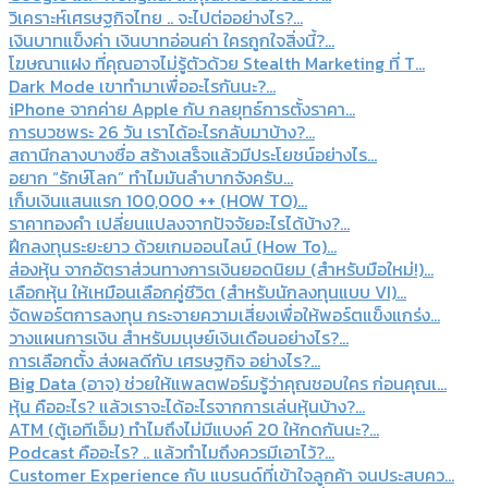
วิเคราะห์เศรษฐกิจไทย .. จะไปต่ออย่างไร?...
เงินบาทแข็งค่า เงินบาทอ่อนค่า ใครถูกใจสิ่งนี้?...
โฆษณาแฝง ที่คุณอาจไม่รู้ตัวด้วย Stealth Marketing ที่ T...
Dark Mode เขาทำมาเพื่ออะไรกันนะ?...
iPhone จากค่าย Apple กับ กลยุทธ์การตั้งราคา...
การบวชพระ 26 วัน เราได้อะไรกลับมาบ้าง?...
สถานีกลางบางซื่อ สร้างเสร็จแล้วมีประโยชน์อย่างไร...
อยาก “รักษ์โลก” ทำไมมันลำบากจังครับ...
เก็บเงินแสนแรก 100,000 ++ (HOW TO)...
ราคาทองคำ เปลี่ยนแปลงจากปัจจัยอะไรได้บ้าง?...
ฝึกลงทุนระยะยาว ด้วยเกมออนไลน์ (How To)...
ส่องหุ้น จากอัตราส่วนทางการเงินยอดนิยม (สำหรับมือใหม่!)...
เลือกหุ้น ให้เหมือนเลือกคู่ชีวิต (สำหรับนักลงทุนแบบ VI)...
จัดพอร์ตการลงทุน กระจายความเสี่ยงเพื่อให้พอร์ตแข็งแกร่ง...
วางแผนการเงิน สำหรับมนุษย์เงินเดือนอย่างไร?...
การเลือกตั้ง ส่งผลดีกับ เศรษฐกิจ อย่างไร?...
Big Data (อาจ) ช่วยให้แพลตฟอร์มรู้ว่าคุณชอบใคร ก่อนคุณเ...
หุ้น คืออะไร? แล้วเราจะได้อะไรจากการเล่นหุ้นบ้าง?...
ATM (ตู้เอทีเอ็ม) ทำไมถึงไม่มีแบงค์ 20 ให้กดกันนะ?...
Podcast คืออะไร? .. แล้วทำไมถึงควรมีเอาไว้?...
Customer Experience กับ แบรนด์ที่เข้าใจลูกค้า จนประสบคว...