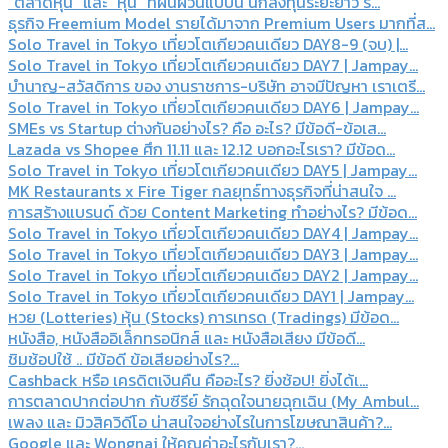
“ตลาดหุ้น” และ “หุ้น” ที่ผันผวนแบบนี้ นักลงทุนระยะยาว ร...
ธุรกิจ Freemium Model รายได้มาจาก Premium Users มากที่ส...
Solo Travel in Tokyo เที่ยวโตเกียวคนเดียว DAY8-9 (จบ) |...
Solo Travel in Tokyo เที่ยวโตเกียวคนเดียว DAY7 | Jampay...
บำนาญ-สวัสดิการ ของ งานราชการ-บริษัท อาจมีปัญหา เราเตรี...
Solo Travel in Tokyo เที่ยวโตเกียวคนเดียว DAY6 | Jampay...
SMEs vs Startup ต่างกันอย่างไร? คือ อะไร? มีข้อดี-ข้อเส...
Lazada vs Shopee ศึก 11.11 และ 12.12 บอกอะไรเรา? มีข้อด...
Solo Travel in Tokyo เที่ยวโตเกียวคนเดียว DAY5 | Jampay...
MK Restaurants x Fire Tiger กลยุทธ์ทางธุรกิจที่น่าสนใจ ...
การสร้างแบรนด์ ด้วย Content Marketing ทำอย่างไร? มีข้อด...
Solo Travel in Tokyo เที่ยวโตเกียวคนเดียว DAY4 | Jampay...
Solo Travel in Tokyo เที่ยวโตเกียวคนเดียว DAY3 | Jampay...
Solo Travel in Tokyo เที่ยวโตเกียวคนเดียว DAY2 | Jampay...
Solo Travel in Tokyo เที่ยวโตเกียวคนเดียว DAY1 | Jampay...
หวย (Lotteries) หุ้น (Stocks) การเทรด (Tradings) มีข้อด...
หนังสือ, หนังสืออิเล็กทรอนิกส์ และ หนังสือเสียง มีข้อดี...
ชิมช้อปใช้ .. มีข้อดี ข้อเสียอย่างไร?...
Cashback หรือ เครดิตเงินคืน คืออะไร? ยิ่งช้อป! ยิ่งได้เ...
การตลาดปากต่อปาก กับซีรีย์ รักฉุดใจนายฉุกเฉิน (My Ambul...
เพลง และ มิวสิควิดีโอ น่าสนใจอย่างไรในการโฆษณาสินค้า?...
Google และ Wongnai ให้คุณค่าอะไรกับเรา?...