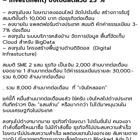
– ลงทุนในงบ โฆษณาลงออนไลน์ จัดโปรโมชั่น สร้างการรับรู้
สมมติขั้นต่ำ 10,000 บาท ต่อธุรกิจต่อเดือน
– ลงขายใน แพลตฟอร์มต่างประเทศ สมมติ หักค่าธรรมเนียม 3-
7% ต่อเดือน
– ลงทุนใน ระบบบริการหลังบ้าน จัดการข้อมูล พื้นที่จัดเก็บ
Cloud สำหรับ BigData
– ลงทุนใน โครงสร้างพื้นฐานด้านดิจิตอล (Digital
Infrastucture)
สมมติ SME 2 แสน ธุรกิจ เป็นเงิน 2,000 ล้านบาทต่อเดือน
ยอดขาย 1 ล้านบาทต่อเดือน ได้ค่าธรรมเนียมรายละ 30,000.-
รวม 6,000 ล้านบาทต่อเดือน
.. รวม 8,000 ล้านบาทต่อเดือน ที่ “เงินไหลออก”
แค่นี้ก็ หมื่นล้านบาทต่อเดือนแล้ว ใช่ครับ เงินไหลไปต่างประเทศ
ทันทีคร่าวๆ ปีละ “แสนล้าน” หรือมากกว่า ไม่ได้มาหมุนวนใน
ระบบเศรษฐกิจในประเทศ
ลงทุนไปต่างๆมากมาย ธุรกิจทำโฆษณา โปรโมชั่นไป คนจะเอา
กำลังซื้อที่ไหนมาซื้อ ไม่มีกำลังซื้อ ธุรกิจก็ไม่ประสบความสำเร็จ
โฆษณาไม่ประสบความสำเร็จ ผลตอบแทนไม่งอกเงย ล้มหายตาย
จากไป ยิ่งเจอพฤติกรรมการบล็อคโฆษณา Blocked Ads ไป