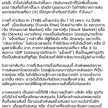
แต่เอ๊ะ ทำไมไม่เห็นได้อะไรขึ้นมา เงินในกระเป๋าก็ไม่เพิ่มขึ้นเลย
แถม เงินที่แข็งค่าขึ้นมา ยังมีข่าวออกมาว่า ไปทำให้ภาคการส่ง
ออกและท่องเที่ยว (X) มีปัญหาซ้ำเติมเข้าไปอีก ทำไมนะ? ..
การที่ ค่าเงินบาท (THB) แข็งแกร่ง ยืน 1 ได้ เพราะ ณ ปัจจัย
คงที่ เม็ดเงินลงทุน (Funds Flow) ไหลเข้ามาพัก ใน ตลาดการ
เงิน (Financial Market) หรือ ตลาดหุ้น (Stock Market) หรือ
หุ้น (Stocks) ขนาดใหญ่ ก่อนเป็นอันดับแรก (ขออนุญาตเรีกย
ว่า “แข็งเทียม”) กล่าวคือ มีผู้ที่สนใจ หรือ นักลงทุน อยากถือ
“เงินบาทไทย” ในช่วงเวลาหนึ่ง ทำให้เงินบาทไม่ได้แข็งค่า หรือ มี
มูลค่าเพิ่มขึ้น จาก ภาคการส่งออกและท่องเที่ยว หรือ X ใน
สมการ GDP (ขออนุญาตเรีกยว่า “แข็งแท้”) ซึ่งเป็นมูลค่าธุรกิจ
ถือเป็นสัดส่วนที่สูที่สุด ซึ่งมีส่วนทำให้ค่าเงินบาทจะมีมูลค่ามากขึ้น
ในทางกลับกัน การที่เงินบาทแข็งเทียมแบบนี้ ยังส่งผลต่อภาค
การส่งออกโดยตรงอีก โดยผู้ประกอบการในภาคส่งออก ที่เป็น
รายย่อย หรือ ไม่ได้มีความรู้ทางการเงินมากนัก อาจจะลำบาก
มากขึ้น เพราะ อาจะไม่ได้ประกันปิดความเสี่ยงค่าเงิน หรือ อาจ
เผชิญสถานการณ์ที่ฝั่งลูกค้าชะลอการสั่งซื้อไปก่อนแล้ว
บางคนบอก เป็นอย่างนี้ก็ดีสิ เงินบางแข็งค่า บริษัท หรือ ธุรกิจ
จะได้นำเข้าเครื่องจักรมาลงทุนต่อ ไปเที่ยวต่างประเทศสบายใจ
ซึ่งทั้งสองสิ่งนี้ ก็อาจจะยิ่งส่งผลซ้ำเติมสถานการณ์เข้าไปอีก
เพราะ เมื่อธุรกิจลงทุน หรือ นำเข้าเครื่องจักรมาในสภาวะแบบนี้