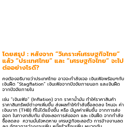
โดยสรุป : หลังจาก “วิเคราะห์เศรษฐกิจไทย”
แล้ว “ประเทศไทย” และ “เศรษฐกิจไทย” จะไป
ต่ออย่างไรดี?
คงต้องอธิบายว่าประเทศไทย อาจจะกำลังเจอ เงินเฟ้อพร้อมๆกับ
เงินฝืด “Stagflation” เงินเฟ้อจากปัจจัยภายนอก และเงินฝืด
จากปัจจัยภายใน
เช่น “เงินเฟ้อ” (Inflation) จาก ราคาน้ำมัน ทำให้ราคาสินค้า
ราคาสินทรัพย์ต่างๆเพิ่มขึ้น ส่งผลทำให้กำลังซื้อลดลง ไหนจะ ค่า
เงินบาท (THB) ที่ไม่ได้แข็งขึ้น หรือ มีมูลค่าเพิ่มขึ้น จากการส่ง
ออก ในทางกลับกัน ยังชะลอการส่งออก และ เงินฝืด จากกำลัง
ซื้อลดลง ความมั่นใจหดหาย เศรษฐกิจชะลอตัว การจ้างงานลด
ลง อัตราการว่างงานเพิ่ม หนี้ครัวเรือนเพิ่ม ผนวกกับ