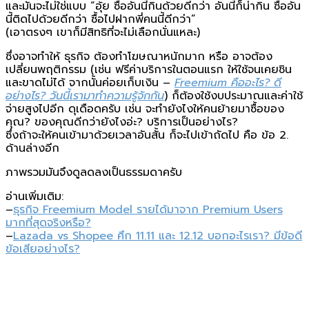
และมันจะไม่ใช่แบบ “อุ้ย ซื้ออันนี้กินด้วยดีกว่า อันนี้ก็น่ากิน ซื้ออัน
นี้ติดไปด้วยดีกว่า ซื้อไปฝากพี่คนนี้ดีกว่า”
(เอาตรงๆ เขาก็มีสิทธิที่จะไม่เลือกนั่นแหละ)
ซึ่งอาจทำให้ ธุรกิจ ต้องทำโฆษณาหนักมาก หรือ อาจต้อง
เปลี่ยนพฤติกรรม (เช่น ฟรีค่าบริการในตอนแรก ให้ใช้จนเคยชิน
และขาดไม่ได้ จากนั้นค่อยเก็บเงิน –
Freemium คืออะไร? ดี
อย่างไร? วันนี้เรามาทำความรู้จักกัน
) ก็ต้องใช้งบประมาณและค่าใช้
จ่ายสูงไปอีก ดุเดือดครับ เช่น จะทำยังไงให้คนย้ายมาซื้อของ
คุณ? ของคุณดีกว่ายังไงอ่ะ? บริการเป็นอย่างไร?
ซึ่งถ้าจะให้คนเข้ามาด้วยเวลาอันสั้น ก็จะไปเข้าถัดไป คือ ข้อ 2.
ด้านล่างอีก
ภาพรวมมันจึงดูลดลงเป็นธรรมดาครับ
อ่านเพิ่มเติม:
–
ธุรกิจ Freemium Model รายได้มาจาก Premium Users
มากที่สุดจริงหรือ?
–
Lazada vs Shopee ศึก 11.11 และ 12.12 บอกอะไรเรา? มีข้อดี
ข้อเสียอย่างไร?