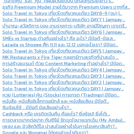
“ตลาดหุ้น” และ “หุ้น” ที่ผันผวนแบบนี้ นักลงทุนระยะยาว ร...
ธุรกิจ Freemium Model รายได้มาจาก Premium Users มากที่ส...
Solo Travel in Tokyo เที่ยวโตเกียวคนเดียว DAY8-9 (จบ) |...
Solo Travel in Tokyo เที่ยวโตเกียวคนเดียว DAY7 | Jampay...
บำนาญ-สวัสดิการ ของ งานราชการ-บริษัท อาจมีปัญหา เราเตรี...
Solo Travel in Tokyo เที่ยวโตเกียวคนเดียว DAY6 | Jampay...
SMEs vs Startup ต่างกันอย่างไร? คือ อะไร? มีข้อดี-ข้อเส...
Lazada vs Shopee ศึก 11.11 และ 12.12 บอกอะไรเรา? มีข้อด...
Solo Travel in Tokyo เที่ยวโตเกียวคนเดียว DAY5 | Jampay...
MK Restaurants x Fire Tiger กลยุทธ์ทางธุรกิจที่น่าสนใจ ...
การสร้างแบรนด์ ด้วย Content Marketing ทำอย่างไร? มีข้อด...
Solo Travel in Tokyo เที่ยวโตเกียวคนเดียว DAY4 | Jampay...
Solo Travel in Tokyo เที่ยวโตเกียวคนเดียว DAY3 | Jampay...
Solo Travel in Tokyo เที่ยวโตเกียวคนเดียว DAY2 | Jampay...
Solo Travel in Tokyo เที่ยวโตเกียวคนเดียว DAY1 | Jampay...
หวย (Lotteries) หุ้น (Stocks) การเทรด (Tradings) มีข้อด...
หนังสือ, หนังสืออิเล็กทรอนิกส์ และ หนังสือเสียง มีข้อดี...
ชิมช้อปใช้ .. มีข้อดี ข้อเสียอย่างไร?...
Cashback หรือ เครดิตเงินคืน คืออะไร? ยิ่งช้อป! ยิ่งได้เ...
การตลาดปากต่อปาก กับซีรีย์ รักฉุดใจนายฉุกเฉิน (My Ambul...
เพลง และ มิวสิควิดีโอ น่าสนใจอย่างไรในการโฆษณาสินค้า?...
Google และ Wongnai ให้คุณค่าอะไรกับเรา?...