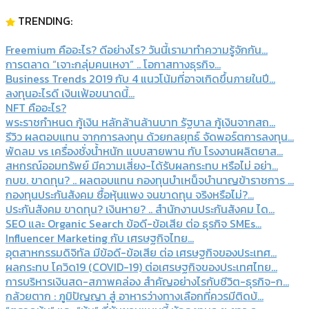
TRENDING:
Freemium คืออะไร? ดีอย่างไร? วันนี้เรามาทำความรู้จักกัน...
การตลาด “เจาะกลุ่มคนเหงา” .. โอกาสทางธุรกิจ...
Business Trends 2019 กับ 4 แนวโน้มที่อาจเกิดขึ้นภายในปี...
ลงทุนอะไรดี เงินเฟ้อขนาดนี้...
NFT คืออะไร?
พระราชกำหนด กู้เงิน หลักล้านล้านบาท รัฐบาล กู้เงินจากสถ...
รีวิว ผลตอบแทน จากการลงทุน ด้วยกลยุทธ์ จัดพอร์ตการลงทุน...
พัดลม vs เครื่องชั่งน้ำหนัก แบบสายพาน กับ โรงงานผลิตยาส...
สหกรณ์ออมทรัพย์ มีความเสี่ยง-ได้รับผลกระทบ หรือไม่ อย่า...
กบข. ขาดทุน? .. ผลตอบแทน กองทุนบําเหน็จบํานาญข้าราชการ ...
กองทุนประกันสังคม ซื้อหุ้นแพง จนขาดทุน จริงหรือไม่?...
ประกันสังคม ขาดทุน? เงินหาย? .. สํานักงานประกันสังคม ได...
SEO และ Organic Search ข้อดี-ข้อเสีย ต่อ ธุรกิจ SMEs...
Influencer Marketing กับ เศรษฐกิจไทย...
อุตสาหกรรมดิจิทัล มีข้อดี-ข้อเสีย ต่อ เศรษฐกิจของประเทศ...
ผลกระทบ โควิด19 (COVID-19) ต่อเศรษฐกิจของประเทศไทย...
การบริหารเงินสด-สภาพคล่อง สำคัญอย่างไรกับชีวิต-ธุรกิจ-ก...
กล้วยตาก : ภูมิปัญญา สู่ อาหารว่างทางเลือกที่ควรมีติดบ้...