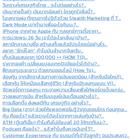
วิเคราะห์เศรษฐกิจไทย .. จะไปต่ออย่างไร?...
เงินบาทแข็งค่า เงินบาทอ่อนค่า ใครถูกใจสิ่งนี้?...
โฆษณาแฝง ที่คุณอาจไม่รู้ตัวด้วย Stealth Marketing ที่ T...
Dark Mode เขาทำมาเพื่ออะไรกันนะ?...
iPhone จากค่าย Apple กับ กลยุทธ์การตั้งราคา...
การบวชพระ 26 วัน เราได้อะไรกลับมาบ้าง?...
สถานีกลางบางซื่อ สร้างเสร็จแล้วมีประโยชน์อย่างไร...
อยาก “รักษ์โลก” ทำไมมันลำบากจังครับ...
เก็บเงินแสนแรก 100,000 ++ (HOW TO)...
ราคาทองคำ เปลี่ยนแปลงจากปัจจัยอะไรได้บ้าง?...
ฝึกลงทุนระยะยาว ด้วยเกมออนไลน์ (How To)...
ส่องหุ้น จากอัตราส่วนทางการเงินยอดนิยม (สำหรับมือใหม่!)...
เลือกหุ้น ให้เหมือนเลือกคู่ชีวิต (สำหรับนักลงทุนแบบ VI)...
จัดพอร์ตการลงทุน กระจายความเสี่ยงเพื่อให้พอร์ตแข็งแกร่ง...
วางแผนการเงิน สำหรับมนุษย์เงินเดือนอย่างไร?...
การเลือกตั้ง ส่งผลดีกับ เศรษฐกิจ อย่างไร?...
Big Data (อาจ) ช่วยให้แพลตฟอร์มรู้ว่าคุณชอบใคร ก่อนคุณเ...
หุ้น คืออะไร? แล้วเราจะได้อะไรจากการเล่นหุ้นบ้าง?...
ATM (ตู้เอทีเอ็ม) ทำไมถึงไม่มีแบงค์ 20 ให้กดกันนะ?...
Podcast คืออะไร? .. แล้วทำไมถึงควรมีเอาไว้?...
Customer Experience กับ แบรนด์ที่เข้าใจลูกค้า จนประสบคว...