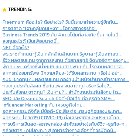
TRENDING:
Freemium คืออะไร? ดีอย่างไร? วันนี้เรามาทำความรู้จักกัน...
การตลาด “เจาะกลุ่มคนเหงา” .. โอกาสทางธุรกิจ...
Business Trends 2019 กับ 4 แนวโน้มที่อาจเกิดขึ้นภายในปี...
ลงทุนอะไรดี เงินเฟ้อขนาดนี้...
NFT คืออะไร?
พระราชกำหนด กู้เงิน หลักล้านล้านบาท รัฐบาล กู้เงินจากสถ...
รีวิว ผลตอบแทน จากการลงทุน ด้วยกลยุทธ์ จัดพอร์ตการลงทุน...
พัดลม vs เครื่องชั่งน้ำหนัก แบบสายพาน กับ โรงงานผลิตยาส...
สหกรณ์ออมทรัพย์ มีความเสี่ยง-ได้รับผลกระทบ หรือไม่ อย่า...
กบข. ขาดทุน? .. ผลตอบแทน กองทุนบําเหน็จบํานาญข้าราชการ ...
กองทุนประกันสังคม ซื้อหุ้นแพง จนขาดทุน จริงหรือไม่?...
ประกันสังคม ขาดทุน? เงินหาย? .. สํานักงานประกันสังคม ได...
SEO และ Organic Search ข้อดี-ข้อเสีย ต่อ ธุรกิจ SMEs...
Influencer Marketing กับ เศรษฐกิจไทย...
อุตสาหกรรมดิจิทัล มีข้อดี-ข้อเสีย ต่อ เศรษฐกิจของประเทศ...
ผลกระทบ โควิด19 (COVID-19) ต่อเศรษฐกิจของประเทศไทย...
การบริหารเงินสด-สภาพคล่อง สำคัญอย่างไรกับชีวิต-ธุรกิจ-ก...
กล้วยตาก : ภูมิปัญญา สู่ อาหารว่างทางเลือกที่ควรมีติดบ้...