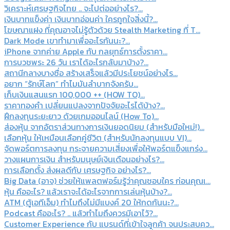
วิเคราะห์เศรษฐกิจไทย .. จะไปต่ออย่างไร?...
เงินบาทแข็งค่า เงินบาทอ่อนค่า ใครถูกใจสิ่งนี้?...
โฆษณาแฝง ที่คุณอาจไม่รู้ตัวด้วย Stealth Marketing ที่ T...
Dark Mode เขาทำมาเพื่ออะไรกันนะ?...
iPhone จากค่าย Apple กับ กลยุทธ์การตั้งราคา...
การบวชพระ 26 วัน เราได้อะไรกลับมาบ้าง?...
สถานีกลางบางซื่อ สร้างเสร็จแล้วมีประโยชน์อย่างไร...
อยาก “รักษ์โลก” ทำไมมันลำบากจังครับ...
เก็บเงินแสนแรก 100,000 ++ (HOW TO)...
ราคาทองคำ เปลี่ยนแปลงจากปัจจัยอะไรได้บ้าง?...
ฝึกลงทุนระยะยาว ด้วยเกมออนไลน์ (How To)...
ส่องหุ้น จากอัตราส่วนทางการเงินยอดนิยม (สำหรับมือใหม่!)...
เลือกหุ้น ให้เหมือนเลือกคู่ชีวิต (สำหรับนักลงทุนแบบ VI)...
จัดพอร์ตการลงทุน กระจายความเสี่ยงเพื่อให้พอร์ตแข็งแกร่ง...
วางแผนการเงิน สำหรับมนุษย์เงินเดือนอย่างไร?...
การเลือกตั้ง ส่งผลดีกับ เศรษฐกิจ อย่างไร?...
Big Data (อาจ) ช่วยให้แพลตฟอร์มรู้ว่าคุณชอบใคร ก่อนคุณเ...
หุ้น คืออะไร? แล้วเราจะได้อะไรจากการเล่นหุ้นบ้าง?...
ATM (ตู้เอทีเอ็ม) ทำไมถึงไม่มีแบงค์ 20 ให้กดกันนะ?...
Podcast คืออะไร? .. แล้วทำไมถึงควรมีเอาไว้?...
Customer Experience กับ แบรนด์ที่เข้าใจลูกค้า จนประสบคว...