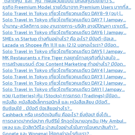
“ตลาดหุ้น” และ “หุ้น” ที่ผันผวนแบบนี้ นักลงทุนระยะยาว ร...
ธุรกิจ Freemium Model รายได้มาจาก Premium Users มากที่ส...
Solo Travel in Tokyo เที่ยวโตเกียวคนเดียว DAY8-9 (จบ) |...
Solo Travel in Tokyo เที่ยวโตเกียวคนเดียว DAY7 | Jampay...
บำนาญ-สวัสดิการ ของ งานราชการ-บริษัท อาจมีปัญหา เราเตรี...
Solo Travel in Tokyo เที่ยวโตเกียวคนเดียว DAY6 | Jampay...
SMEs vs Startup ต่างกันอย่างไร? คือ อะไร? มีข้อดี-ข้อเส...
Lazada vs Shopee ศึก 11.11 และ 12.12 บอกอะไรเรา? มีข้อด...
Solo Travel in Tokyo เที่ยวโตเกียวคนเดียว DAY5 | Jampay...
MK Restaurants x Fire Tiger กลยุทธ์ทางธุรกิจที่น่าสนใจ ...
การสร้างแบรนด์ ด้วย Content Marketing ทำอย่างไร? มีข้อด...
Solo Travel in Tokyo เที่ยวโตเกียวคนเดียว DAY4 | Jampay...
Solo Travel in Tokyo เที่ยวโตเกียวคนเดียว DAY3 | Jampay...
Solo Travel in Tokyo เที่ยวโตเกียวคนเดียว DAY2 | Jampay...
Solo Travel in Tokyo เที่ยวโตเกียวคนเดียว DAY1 | Jampay...
หวย (Lotteries) หุ้น (Stocks) การเทรด (Tradings) มีข้อด...
หนังสือ, หนังสืออิเล็กทรอนิกส์ และ หนังสือเสียง มีข้อดี...
ชิมช้อปใช้ .. มีข้อดี ข้อเสียอย่างไร?...
Cashback หรือ เครดิตเงินคืน คืออะไร? ยิ่งช้อป! ยิ่งได้เ...
การตลาดปากต่อปาก กับซีรีย์ รักฉุดใจนายฉุกเฉิน (My Ambul...
เพลง และ มิวสิควิดีโอ น่าสนใจอย่างไรในการโฆษณาสินค้า?...
Google และ Wongnai ให้คุณค่าอะไรกับเรา?...