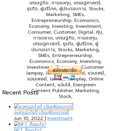
Recent Posts
JAMPAY Thailand
Evergreen Content Publisher
ลงทุนอะไรดี เงินเฟ้อขนาดนี้
"ร่วมกัน x สร้างสรรค์"
JAM session - PAY for social.
Jun 10, 2022
|
Investment
NFT คืออะไร?
Jampay (แจมเพย์) คลังบทความออนไลน์ ที่นำเสนอมุมมอง แนวคิด เนื้อหาสาระ ที่เป็นประโยชน์ เรื่อง หุ้น, การ