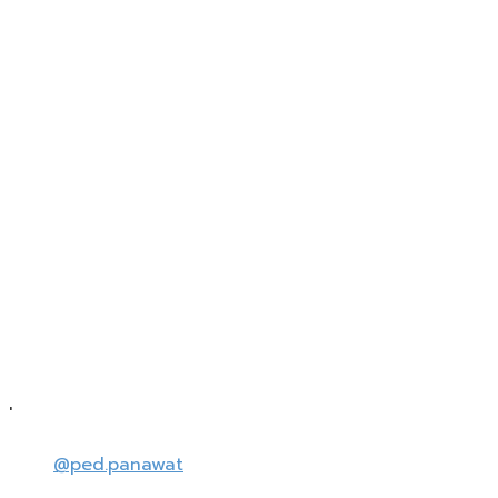
'
@ped.panawat